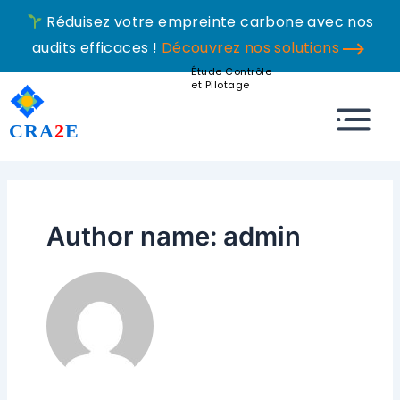
Skip
Réduisez votre empreinte carbone avec nos
to
audits efficaces !
Découvrez nos solutions
content
Étude Contrôle
et Pilotage
Menu
CRA
2
E
Author name: admin